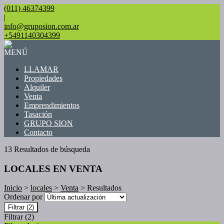
(011) 46374399
|
info@gruposion.com.ar
+5491140304399
MENÚ
LLAMAR
Propiedades
Alquiler
Venta
Emprendimientos
Tasación
GRUPO SION
Contacto
13 Resultados de búsqueda
LOCALES EN VENTA
Inicio
>
locales
>
Venta
> Resultados
Ordenar por
Filtrar
(2)
Filtrar
(2)